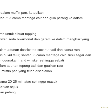
 dalam muffin pan. ketepikan
onut, 3 camb mentega cair dan gula perang ke dalam
amb untuk dibuat topping
power, soda bikarbonat dan garam ke dalam mangkuk yang
am adunan dessicated coconut tadi dan kacau rata
n pukul telur, santan, 3 camb mentega cair, susu segar dan
nggunakan hand whisker sehingga sebati
alam adunan tepung tadi dan gaulkan rata
muffin pan yang telah disediakan
lama 20-25 min atau sehingga masak
iarkan sejuk
man petang
Shout