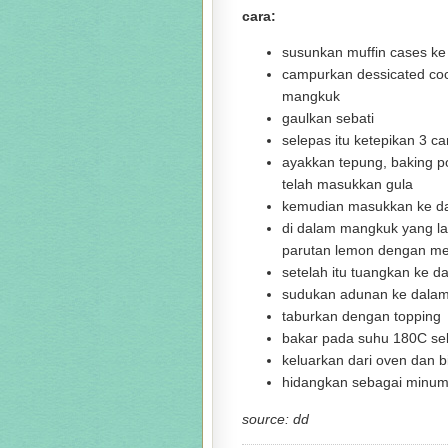
cara:
susunkan muffin cases ke
campurkan dessicated coc
mangkuk
gaulkan sebati
selepas itu ketepikan 3 c
ayakkan tepung, baking 
telah masukkan gula
kemudian masukkan ke dal
di dalam mangkuk yang lai
parutan lemon dengan me
setelah itu tuangkan ke d
sudukan adunan ke dalam 
taburkan dengan topping
bakar pada suhu 180C se
keluarkan dari oven dan b
hidangkan sebagai minu
source: dd