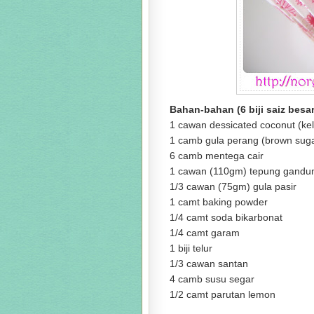
Bahan-bahan (6 biji saiz besar
1 cawan dessicated coconut (kel
1 camb gula perang (brown sug
6 camb mentega cair
1 cawan (110gm) tepung gand
1/3 cawan (75gm) gula pasir
1 camt baking powder
1/4 camt soda bikarbonat
1/4 camt garam
1 biji telur
1/3 cawan santan
4 camb susu segar
1/2 camt parutan lemon