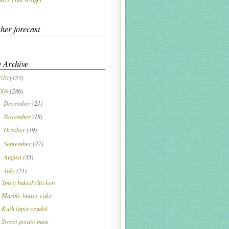
her forecast
 Archive
010
(123)
009
(286)
December
(21)
►
November
(18)
►
October
(19)
►
September
(27)
►
August
(35)
►
July
(21)
▼
Spicy baked chicken
Marble butter cake
Kuih lapis cendol
Sweet potato buns