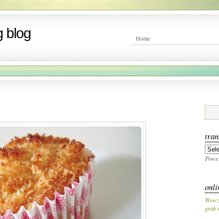
 blog
Home
tran
Powe
onli
Wowz
grab 