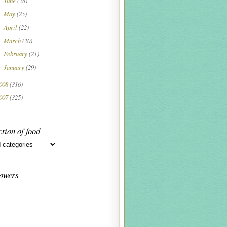
June
(28)
►
May
(25)
►
April
(22)
►
March
(20)
►
February
(21)
►
January
(29)
►
008
(316)
007
(325)
ction of food
lowers