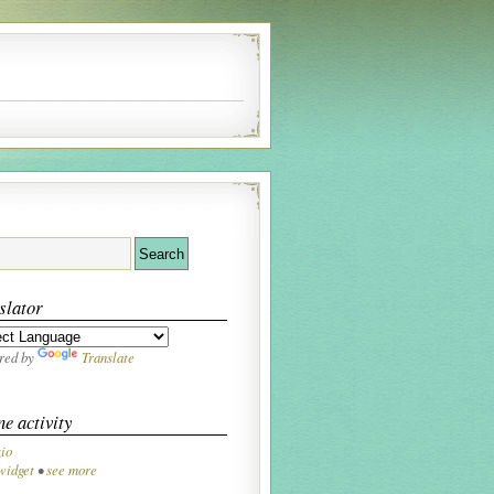
slator
red by
Translate
ne activity
io
widget
•
see more