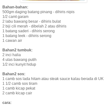
Bahan-bahan:
500gm daging batang pinang - dihiris nipis
1/2 camt garam
2 labu bawang besar - dihiris bulat
2 biji cili merah - dibelah 2 atau dihiris
1 batang saderi - dihiris serong
1 batang leek - dihiris serong
1 cawan air
Bahan2 tumbuk:
2 inci halia
4 ulas bawang putih
1/2 inci kunyit hidup
Bahan2 sos:
1 camb sos lada hitam atau steak sauce kalau berada di UK
1 1/2 camb sos tiram
1 camb kicap pekat
2 camb kicap cair
cara: